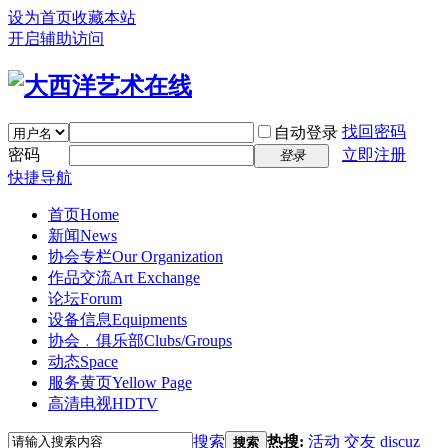
设为首页
收藏本站
开启辅助访问
找回密码
自动登录
密码
立即注册
登录
快捷导航
首页
Home
新闻
News
协会专栏
Our Organization
作品交流
Art Exchange
论坛
Forum
设备信息
Equipments
协会﹒俱乐部
Clubs/Groups
动态
Space
服务黄页
Yellow Page
高清电视
HDTV
搜索
热搜:
活动
交友
discuz
搜索