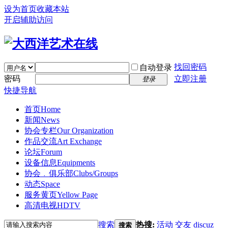
设为首页
收藏本站
开启辅助访问
找回密码
自动登录
密码
立即注册
登录
快捷导航
首页
Home
新闻
News
协会专栏
Our Organization
作品交流
Art Exchange
论坛
Forum
设备信息
Equipments
协会﹒俱乐部
Clubs/Groups
动态
Space
服务黄页
Yellow Page
高清电视
HDTV
搜索
热搜:
活动
交友
discuz
搜索