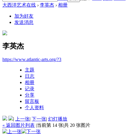
大西洋艺术在线
›
李英杰
›
相册
加为好友
发送消息
李英杰
https://www.atlantic-arts.org/?3
主题
日志
相册
记录
分享
留言板
个人资料
|
上一张
|
下一张
|
幻灯播放
« 返回图片列表
|
当前第 14 张
|
共 20 张图片