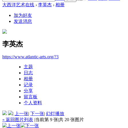
大西洋艺术在线
›
李英杰
›
相册
加为好友
发送消息
李英杰
https://www.atlantic-arts.org/?3
主题
日志
相册
记录
分享
留言板
个人资料
|
上一张
|
下一张
|
幻灯播放
« 返回图片列表
|
当前第 9 张
|
共 20 张图片