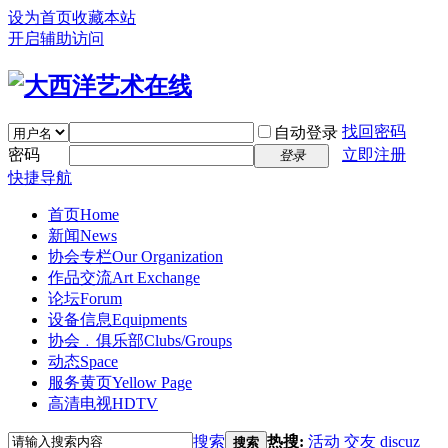
设为首页
收藏本站
开启辅助访问
找回密码
自动登录
密码
立即注册
登录
快捷导航
首页
Home
新闻
News
协会专栏
Our Organization
作品交流
Art Exchange
论坛
Forum
设备信息
Equipments
协会﹒俱乐部
Clubs/Groups
动态
Space
服务黄页
Yellow Page
高清电视
HDTV
搜索
热搜:
活动
交友
discuz
搜索