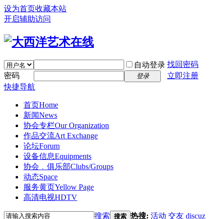
设为首页
收藏本站
开启辅助访问
找回密码
自动登录
密码
立即注册
登录
快捷导航
首页
Home
新闻
News
协会专栏
Our Organization
作品交流
Art Exchange
论坛
Forum
设备信息
Equipments
协会﹒俱乐部
Clubs/Groups
动态
Space
服务黄页
Yellow Page
高清电视
HDTV
搜索
热搜:
活动
交友
discuz
搜索