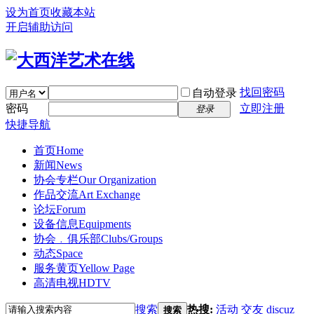
设为首页
收藏本站
开启辅助访问
找回密码
自动登录
密码
立即注册
登录
快捷导航
首页
Home
新闻
News
协会专栏
Our Organization
作品交流
Art Exchange
论坛
Forum
设备信息
Equipments
协会﹒俱乐部
Clubs/Groups
动态
Space
服务黄页
Yellow Page
高清电视
HDTV
搜索
热搜:
活动
交友
discuz
搜索