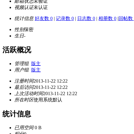
邮箱状态
未验证
视频认证
未认证
统计信息
好友数 0
|
记录数 0
|
日志数 0
|
相册数 0
|
回帖数 
性别
保密
生日
-
活跃概况
管理组
版主
用户组
版主
注册时间
2013-11-22 12:22
最后访问
2013-11-22 12:22
上次活动时间
2013-11-22 12:22
所在时区
使用系统默认
统计信息
已用空间
0 B
积分
0