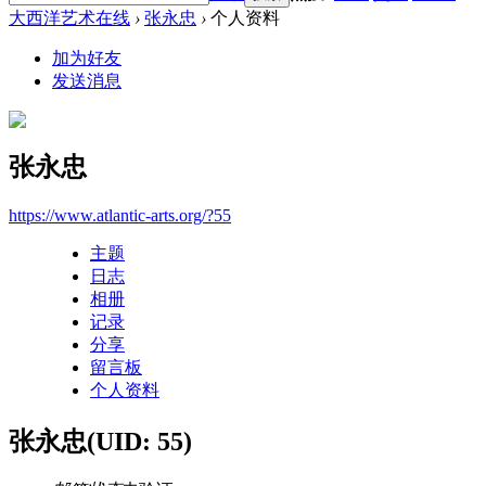
大西洋艺术在线
›
张永忠
›
个人资料
加为好友
发送消息
张永忠
https://www.atlantic-arts.org/?55
主题
日志
相册
记录
分享
留言板
个人资料
张永忠
(UID: 55)