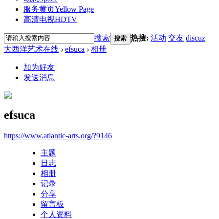
服务黄页
Yellow Page
高清电视
HDTV
搜索
热搜:
活动
交友
discuz
搜索
大西洋艺术在线
›
efsuca
›
相册
加为好友
发送消息
efsuca
https://www.atlantic-arts.org/?9146
主题
日志
相册
记录
分享
留言板
个人资料