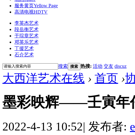
服务黄页
Yellow Page
高清电视
HDTV
李英杰艺术
段岳衡艺术
于琮章艺术
邓英乐艺术
丁援艺术
石介艺术
搜索
热搜:
活动
交友
discuz
搜索
大西洋艺术在线
›
首页
›
墨彩映辉——壬寅年
2022-4-13 10:52
|
发布者:
e