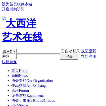
设为首页
收藏本站
开启辅助访问
找回密码
自动登录
密码
立即注册
登录
快捷导航
首页
Home
新闻
News
协会专栏
Our Organization
作品交流
Art Exchange
论坛
Forum
设备信息
Equipments
协会﹒俱乐部
Clubs/Groups
动态
Space