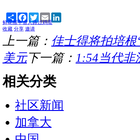
Share
Facebook
Twitter
Email
LinkedIn
鲜花
握手
雷人
路过
鸡蛋
收藏
分享
邀请
上一篇：
佳士得将拍培根“
美元
下一篇：
1:54当代
相关分类
社区新闻
加拿大
中国