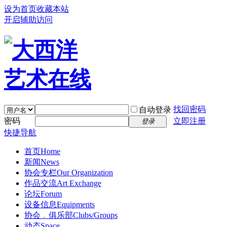
设为首页
收藏本站
开启辅助访问
找回密码
自动登录
密码
立即注册
登录
快捷导航
首页
Home
新闻
News
协会专栏
Our Organization
作品交流
Art Exchange
论坛
Forum
设备信息
Equipments
协会﹒俱乐部
Clubs/Groups
动态
Space