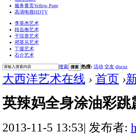
服务黄页
Yellow Page
高清电视
HDTV
李英杰艺术
段岳衡艺术
于琮章艺术
邓英乐艺术
丁援艺术
石介艺术
搜索
热搜:
活动
交友
discuz
搜索
大西洋艺术在线
›
首页
›
英辣妈全身涂油彩跳
2013-11-5 13:53
|
发布者:
h